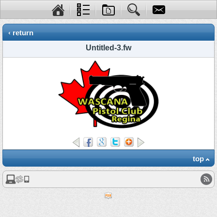
‹ return
Untitled-3.fw
top